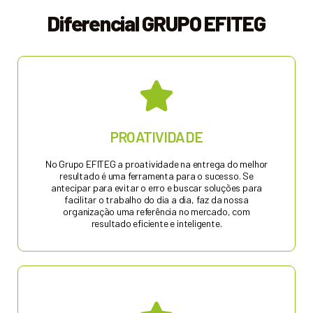
Diferencial GRUPO EFITEG
PROATIVIDADE
Solicite um Orçamento
No Grupo EFITEG a proatividade na entrega do melhor
resultado é uma ferramenta para o sucesso. Se
REDUÇÃO DE CUSTOS
antecipar para evitar o erro e buscar soluções para
facilitar o trabalho do dia a dia, faz da nossa
organização uma referência no mercado, com
resultado eficiente e inteligente.