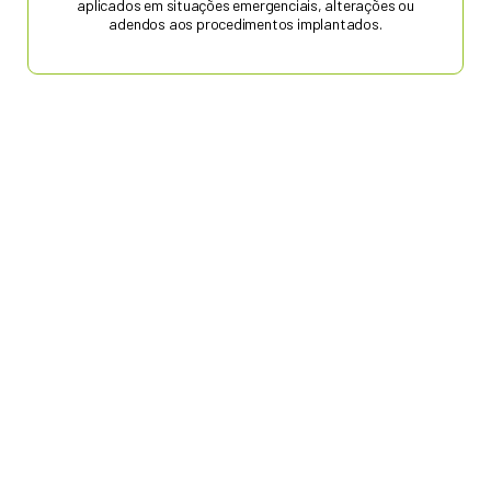
aplicados em situações emergenciais, alterações ou
adendos aos procedimentos implantados.
A história do
GRUPO EFITEG
se iniciou em 2010 no mercado de
segurança privada, objetivando fazer a diferença com eficiência e
inteligência, a fim de superar todas as expectativas dos nossos clientes
e parceiros, entregando sempre a
Melhor Pronta Resposta.