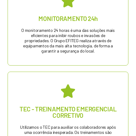
Solicite um Orçamento
MONITORAMENTO 24h
O monitoramento 24 horas é uma das soluções mais
ELIMINAR FRAUDES
eficientes para inibir roubos e invasões de
propriedades. O Grupo EFITEG realiza através de
equipamentos da mais alta tecnologia, de forma a
garantir a segurança do local.
TEC - TREINAMENTO EMERGENCIAL
Solicite um Orçamento
CORRETIVO
VALORIZAÇÃO DO IMÓVEL
Utilizamos o TEC para auxiliar os colaboradores após
uma ocorrência inesperada. Os treinamentos são