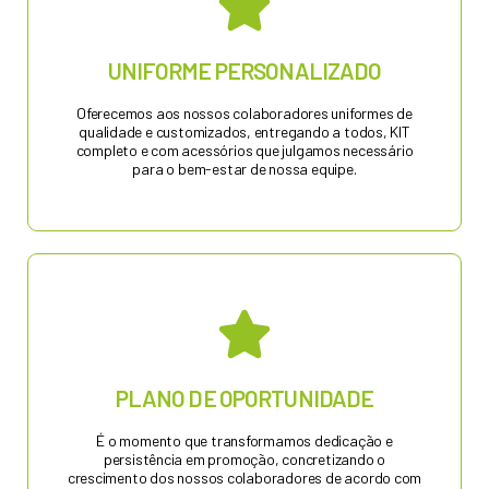
Solicite um Orçamento
UNIFORME PERSONALIZADO
Oferecemos aos nossos colaboradores uniformes de
AUTONOMIA PARA OS USUÁRIOS
qualidade e customizados, entregando a todos, KIT
completo e com acessórios que julgamos necessário
para o bem-estar de nossa equipe.
Solicite um Orçamento
PLANO DE OPORTUNIDADE
É o momento que transformamos dedicação e
MITIGA A RENDIÇÃO DA PORTARIA
persistência em promoção, concretizando o
crescimento dos nossos colaboradores de acordo com